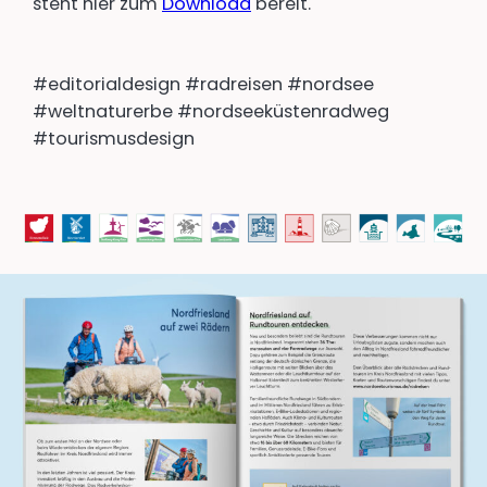
steht hier zum
Download
bereit.
#editorialdesign #radreisen #nordsee
#weltnaturerbe #nordseeküstenradweg
#tourismusdesign