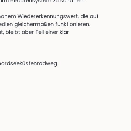
samte Routensystem zu schaffen.
 hohem Wiedererkennungswert, die auf
edien gleichermaßen funktionieren.
, bleibt aber Teil einer klar
#nordseeküstenradweg